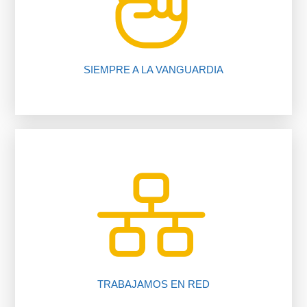
nuestros procedimientos, compruébalo.
Te ahorramos tiempo y dinero gracias a
SIEMPRE A LA VANGUARDIA
inmobiliario.
trabajando para ti gracias a nuestro software
Más de 225 oficinas y más de 2050 asesores
TRABAJAMOS EN RED