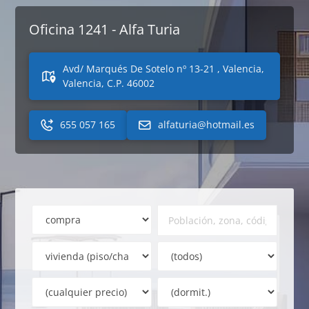
Oficina 1241 - Alfa Turia
Avd/ Marqués De Sotelo nº 13-21 , Valencia,
Valencia, C.P. 46002
655 057 165
alfaturia@hotmail.es