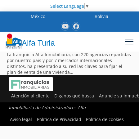
Select Language
▼
México
Bolivia
Alfa Turia
La franquicia Alfa Inmobiliaria, con 220 agencias repartidas
por nuestro país y por 7 mercados internacionales
distintos, ha presentado a su red las claves para fijar el
plan de venta de una vivienda…
Atención al cliente
Díganos qué busca
Anuncie su inmueb
Inmobiliaria de Administradores Alfa
Aviso legal
Política de Privacidad
Política de cookies