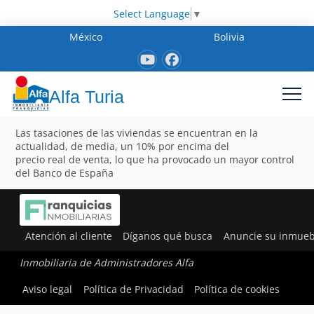
Select Language
▼
México
Bolivia
Alfa Turia
Las tasaciones de las viviendas se encuentran en la
actualidad, de media, un 10% por encima del
precio real de venta, lo que ha provocado un mayor control
del Banco de España
Atención al cliente
Díganos qué busca
Anuncie su inmueb
Inmobiliaria de Administradores Alfa
Aviso legal
Política de Privacidad
Política de cookies