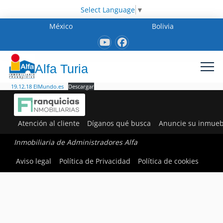
Select Language
▼
México
Bolivia
Alfa Turia
19.12.18 ElMundo.es
Descargar
Atención al cliente
Díganos qué busca
Anuncie su inmueb
Inmobiliaria de Administradores Alfa
Aviso legal
Política de Privacidad
Política de cookies