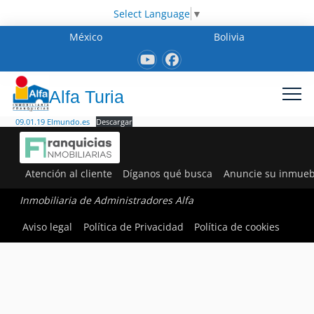
Select Language
▼
México
Bolivia
Alfa Turia
09.01.19 Elmundo.es
Descargar
Atención al cliente
Díganos qué busca
Anuncie su inmueb
Inmobiliaria de Administradores Alfa
Aviso legal
Política de Privacidad
Política de cookies