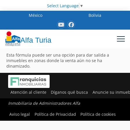
Select Language
▼
México
Bolivia
Alfa Turia
Esta fórmula puede ser una opción para dar salida a
inmuebles en zonas donde la venta aún no se ha
dinamizado.
Atención al cliente
Díganos qué busca
Anuncie su inmueb
Inmobiliaria de Administradores Alfa
Aviso legal
Política de Privacidad
Política de cookies