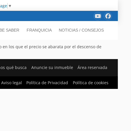
uage
▼
BE SABER
FRANQUICIA
NOTICIAS / CONSEJOS
en los que el precio se abarata por el descenso de
nos qué busca
Anuncie su inmueble
Área reservada
Aviso legal
Política de Privacidad
Política de cookies