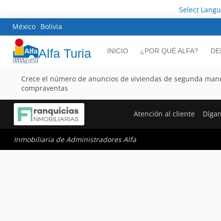
Select Lang
México
Bolivia
Alfa Turia
INICIO
¿POR QUÉ ALFA?
DE
Crece el número de anuncios de viviendas de segunda mano 
compraventas
Atención al cliente
Díga
Inmobiliaria de Administradores Alfa