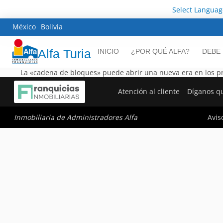
Select Languag
México
Bolivia
Alfa Turia
INICIO
¿POR QUÉ ALFA?
DEBE
La «cadena de bloques» puede abrir una nueva era en los pro
Atención al cliente
Díganos q
Avis
Inmobiliaria de Administradores Alfa