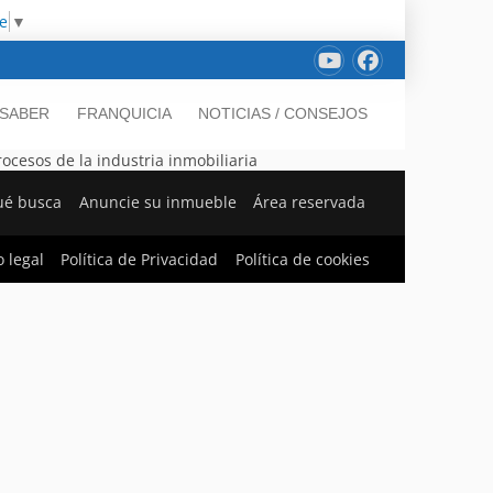
e
▼
 SABER
FRANQUICIA
NOTICIAS / CONSEJOS
cesos de la industria inmobiliaria
ué busca
Anuncie su inmueble
Área reservada
o legal
Política de Privacidad
Política de cookies