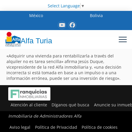
Select Language
▼
México
Bolivia
Alfa Turia
«Adquirir una vivienda para rentabilizarla a través del
alquiler no es tarea sencilla» afirma Jesús Duque,
vicepresidente de la red Alfa inmobiliaria y, «una decisión
incorrecta si está tomada en base a un impulso o a una
información errónea, puede ser una inversión de riesgo».
Atención al cliente
Díganos qué busca
Anuncie su inmueb
Inmobiliaria de Administradores Alfa
Aviso legal
Política de Privacidad
Política de cookies