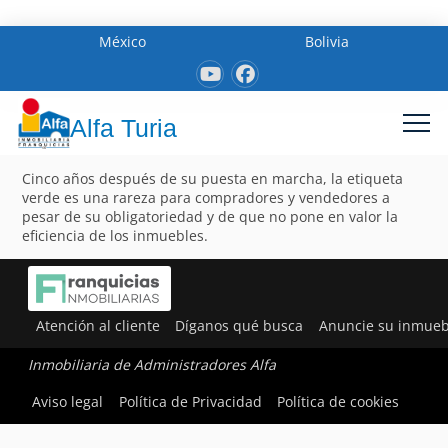
México
Bolivia
Alfa Turia
Cinco años después de su puesta en marcha, la etiqueta
verde es una rareza para compradores y vendedores a
pesar de su obligatoriedad y de que no pone en valor la
eficiencia de los inmuebles.
Atención al cliente
Díganos qué busca
Anuncie su inmueb
Inmobiliaria de Administradores Alfa
Aviso legal
Política de Privacidad
Política de cookies