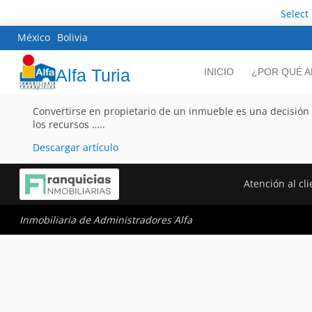
Select
México
Bolivia
Alfa Turia
INICIO
¿POR QUÉ A
Convertirse en propietario de un inmueble es una decisión 
los recursos …..
Descargar artículo
Atención al cl
Inmobiliaria de Administradores Alfa