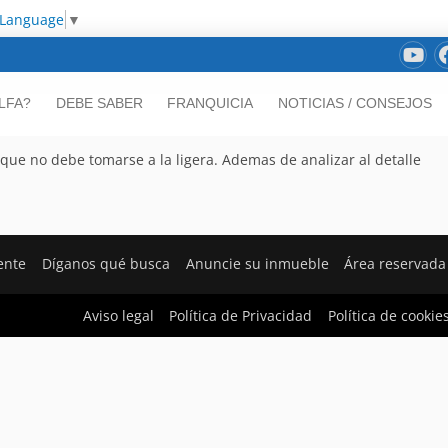
 Language
▼
LFA?
DEBE SABER
FRANQUICIA
NOTICIAS / CONSEJOS
que no debe tomarse a la ligera. Ademas de analizar al detalle
iente
Díganos qué busca
Anuncie su inmueble
Área reservada
Aviso legal
Política de Privacidad
Política de cookie