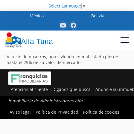
Select Language
▼
México
Bolivia
Alfa Turia
A juicio de nosotros, una vivienda en mal estado pierde
hasta el 25% de su valor de mercado.
Atención al cliente
Díganos qué busca
Anuncie su inmueb
Inmobiliaria de Administradores Alfa
Aviso legal
Política de Privacidad
Política de cookies