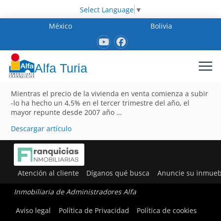
Select Language
▼
México
Bolivia
Alfa Turia
Mientras el precio de la vivienda en venta comienza a subir
-lo ha hecho un 4,5% en el tercer trimestre del año, el
mayor repunte desde 2007 año …
Descargar artículo
Atención al cliente
Díganos qué busca
Anuncie su inmueb
Inmobiliaria de Administradores Alfa
Aviso legal
Política de Privacidad
Política de cookies