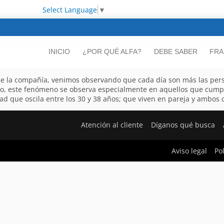
Select Language
▼
INICIO
¿POR QUÉ ALFA?
DEBE SABER
FRA
 de la compañía, venimos observando que cada día son más las per
to, este fenómeno se observa especialmente en aquellos que cumple
d que oscila entre los 30 y 38 años; que viven en pareja y ambos co
Atención al cliente
Díganos qué busca
Aviso legal
Po