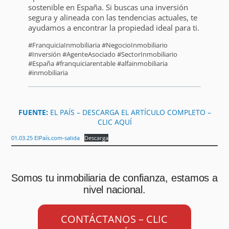
sostenible en España. Si buscas una inversión
segura y alineada con las tendencias actuales, te
ayudamos a encontrar la propiedad ideal para ti.
#FranquiciaInmobiliaria #NegocioInmobiliario
#Inversión #AgenteAsociado #SectorInmobiliario
#España #franquiciarentable #alfainmobiliaria
#inmobiliaria
FUENTE:
EL PAÍS – DESCARGA EL ARTÍCULO COMPLETO –
CLIC AQUÍ
01.03.25 ElPaís.com-salida
Descarga
Somos tu inmobiliaria de confianza, estamos a
nivel nacional.
CONTÁCTANOS – CLIC