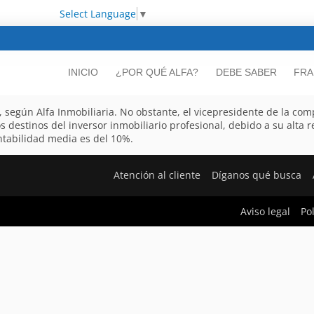
Select Language
▼
INICIO
¿POR QUÉ ALFA?
DEBE SABER
FRA
, según Alfa Inmobiliaria. No obstante, el vicepresidente de la co
 destinos del inversor inmobiliario profesional, debido a su alta r
entabilidad media es del 10%.
Atención al cliente
Díganos qué busca
Aviso legal
Po