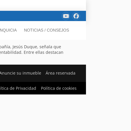
NQUICIA
NOTICIAS / CONSEJOS
mpañía, Jesús Duque, señala que
entabilidad. Entre ellas destacan
Anuncie su inmueble
Área reservada
lítica de Privacidad
Política de cookies