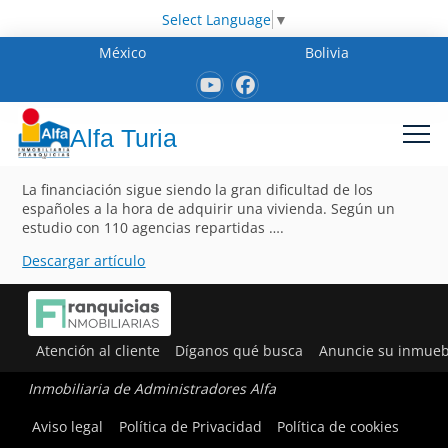
Select Language
▼
México
Bolivia
Alfa Turia
La financiación sigue siendo la gran dificultad de los
españoles a la hora de adquirir una vivienda. Según un
estudio con 110 agencias repartidas ….
Descargar artículo
Atención al cliente
Díganos qué busca
Anuncie su inmueb
Inmobiliaria de Administradores Alfa
Aviso legal
Política de Privacidad
Política de cookies