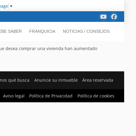
uage
▼
EBE SABER
FRANQUICIA
NOTICIAS / CONSEJOS
l que desea comprar una vivienda han aumentado
nos qué busca
Anuncie su inmueble
Área reservada
Aviso legal
Política de Privacidad
Política de cookies