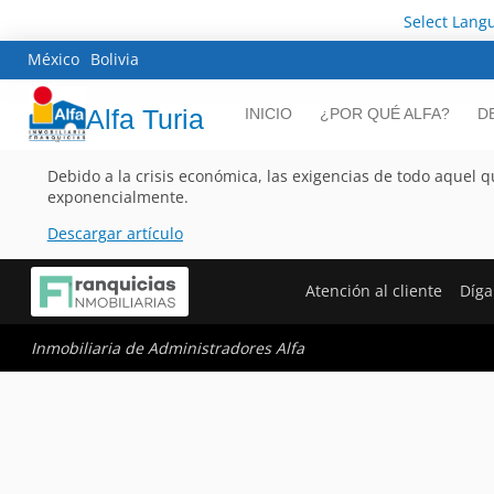
Select Lang
México
Bolivia
Alfa Turia
INICIO
¿POR QUÉ ALFA?
D
Debido a la crisis económica, las exigencias de todo aque
exponencialmente.
Descargar artículo
Atención al cliente
Díga
Inmobiliaria de Administradores Alfa