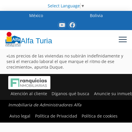
Select Language
▼
México
Bolivia
Alfa Turia
«Los precios de las viviendas no subirán indefinidamente y
será el mercado laboral el que marque el ritmo de ese
crecimiento», apunta Duque.
Atención al cliente
Díganos qué busca
Anuncie su inmueb
Inmobiliaria de Administradores Alfa
Aviso legal
Política de Privacidad
Política de cookies