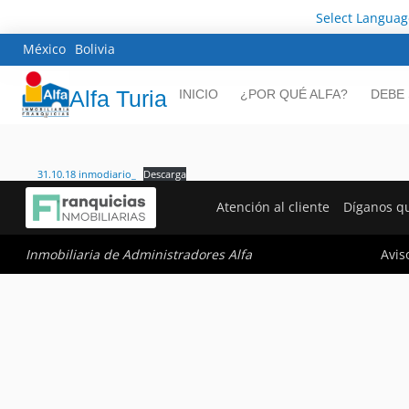
Select Languag
México
Bolivia
Alfa Turia
INICIO
¿POR QUÉ ALFA?
DEBE
31.10.18 inmodiario_
Descarga
Atención al cliente
Díganos q
Avis
Inmobiliaria de Administradores Alfa