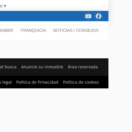
e
▼
 SABER
FRANQUICIA
NOTICIAS / CONSEJOS
ué busca
Anuncie su inmueble
Área reservada
o legal
Política de Privacidad
Política de cookies