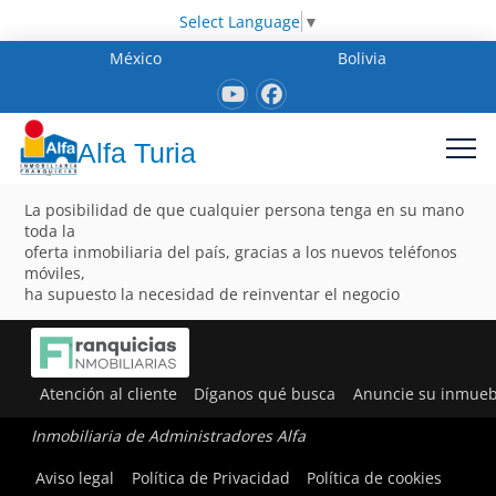
Select Language
▼
México
Bolivia
Alfa Turia
La posibilidad de que cualquier persona tenga en su mano
toda la
oferta inmobiliaria del país, gracias a los nuevos teléfonos
móviles,
ha supuesto la necesidad de reinventar el negocio
Atención al cliente
Díganos qué busca
Anuncie su inmueb
Inmobiliaria de Administradores Alfa
Aviso legal
Política de Privacidad
Política de cookies