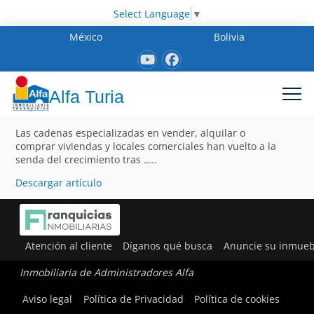
Select Language
▼
México
Bolivia
Alfa Turia
Las cadenas especializadas en vender, alquilar o
comprar viviendas y locales comerciales han vuelto a la
senda del crecimiento tras …..
Descargar artículo
Atención al cliente
Díganos qué busca
Anuncie su inmueb
Inmobiliaria de Administradores Alfa
Aviso legal
Política de Privacidad
Política de cookies