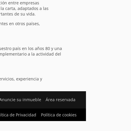
ación entre empresas
la carta, adaptados a las
tantes de su vida.
tes en otros países,
estro país en los años 80 y una
plementario a la actividad del
vicios, experiencia y
Anuncie su inmueble
Área reservada
lítica de Privacidad
Política de cookies