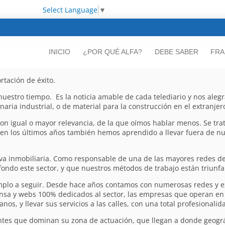
Select Language
▼
INICIO
¿POR QUÉ ALFA?
DEBE SABER
FRA
rtación de éxito.
nuestro tiempo. Es la noticia amable de cada telediario y nos al
aria industrial, o de material para la construcción en el extranjer
con igual o mayor relevancia, de la que oímos hablar menos. Se tra
 en los últimos años también hemos aprendido a llevar fuera de nu
va inmobiliaria. Como responsable de una de las mayores redes de
ondo este sector, y que nuestros métodos de trabajo están triunfa
emplo a seguir. Desde hace años contamos con numerosas redes y e
nsa y webs 100% dedicados al sector, las empresas que operan en e
os, y llevar sus servicios a las calles, con una total profesionalid
entes que dominan su zona de actuación, que llegan a donde geogr