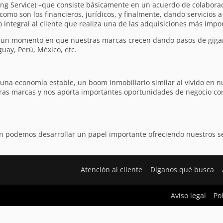
sting Service) –que consiste básicamente en un acuerdo de colabor
mo son los financieros, jurídicos, y finalmente, dando servicios a 
integral al cliente que realiza una de las adquisiciones más impor
n un momento en que nuestras marcas crecen dando pasos de gigan
uay, Perú, México, etc.
 economía estable, un boom inmobiliario similar al vivido en nu
ras marcas y nos aporta importantes oportunidades de negocio com
ún podemos desarrollar un papel importante ofreciendo nuestros ser
Atención al cliente
Díganos qué busca
Aviso legal
Po