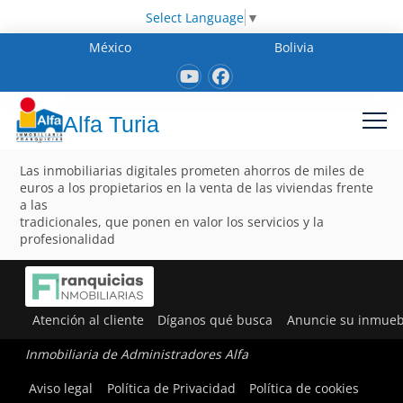
Select Language
▼
México
Bolivia
Alfa Turia
Las inmobiliarias digitales prometen ahorros de miles de
euros a los propietarios en la venta de las viviendas frente
a las
tradicionales, que ponen en valor los servicios y la
profesionalidad
Atención al cliente
Díganos qué busca
Anuncie su inmueb
Inmobiliaria de Administradores Alfa
Aviso legal
Política de Privacidad
Política de cookies