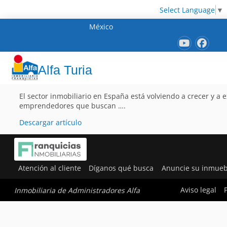
Select Language
▼
México
Alfa Turia
El sector inmobiliario en España está volviendo a crecer y a
emprendedores que buscan ….
Descargar artículo
Atención al cliente
Díganos qué busca
Anuncie su inmueb
Aviso legal
Inmobiliaria de Administradores Alfa