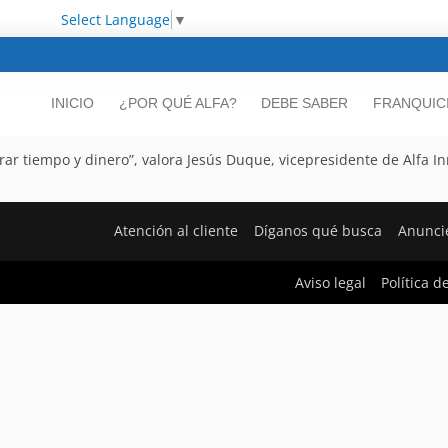
Select Language
▼
INICIO
¿POR QUÉ ALFA?
DEBE SABER
FRANQUIC
ar tiempo y dinero”, valora Jesús Duque, vicepresidente de Alfa I
Atención al cliente
Díganos qué busca
Anunci
Aviso legal
Política d