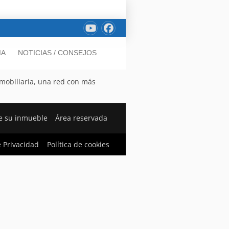
IA
NOTICIAS / CONSEJOS
nmobiliaria, una red con más
e su inmueble
Área reservada
e Privacidad
Política de cookies