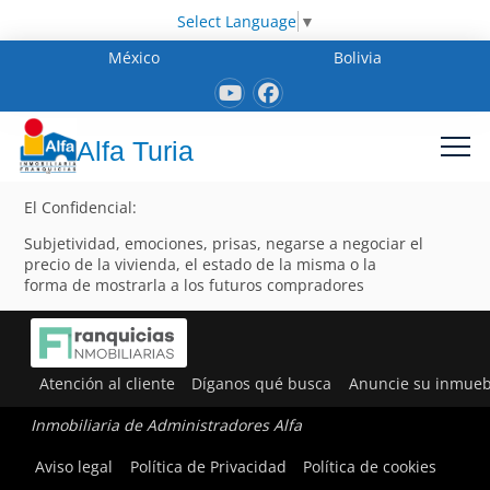
Select Language
▼
México
Bolivia
Alfa Turia
El Confidencial:
Subjetividad, emociones, prisas, negarse a negociar el
precio de la vivienda, el estado de la misma o la
forma de mostrarla a los futuros compradores
Atención al cliente
Díganos qué busca
Anuncie su inmueb
Inmobiliaria de Administradores Alfa
Aviso legal
Política de Privacidad
Política de cookies