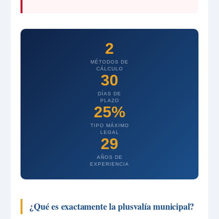
2
MÉTODOS DE
CÁLCULO
30
DÍAS DE
PLAZO
25%
TIPO MÁXIMO
LEGAL
29
AÑOS DE
EXPERIENCIA
¿Qué es exactamente la plusvalía municipal?