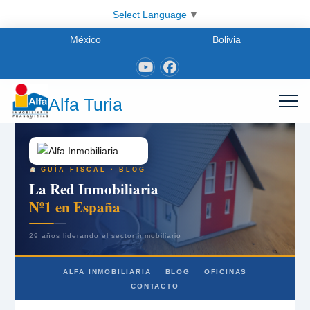
Select Language
▼
México
Bolivia
Alfa Turia
GUÍA FISCAL · BLOG
La Red Inmobiliaria
Nº1 en España
29 años liderando el sector inmobiliario
ALFA INMOBILIARIA
BLOG
OFICINAS
CONTACTO