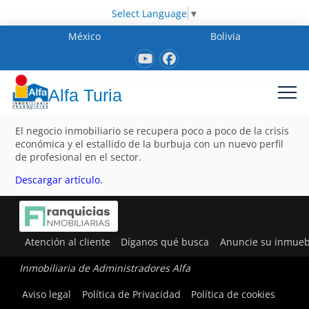
Select Language
▼
México
Bolivia
Alfa Turia
El negocio inmobiliario se recupera poco a poco de la crisis
económica y el estallido de la burbuja con un nuevo perfil
de profesional en el sector.
Descargar artículo.
Atención al cliente
Díganos qué busca
Anuncie su inmueb
Inmobiliaria de Administradores Alfa
Aviso legal
Política de Privacidad
Política de cookies