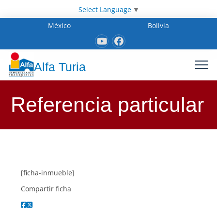
Select Language
▼
México
Bolivia
Alfa Turia
Referencia particular
[ficha-inmueble]
Compartir ficha