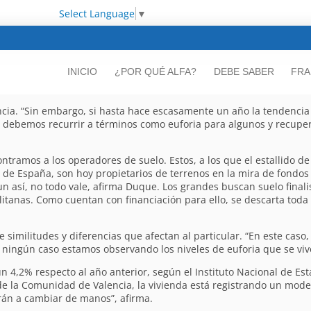
Select Language
▼
INICIO
¿POR QUÉ ALFA?
DEBE SABER
FRA
ncia. “Sin embargo, si hasta hace escasamente un año la tendencia
y debemos recurrir a términos como euforia para algunos y recuper
tramos a los operadores de suelo. Estos, a los que el estallido de 
os de España, son hoy propietarios de terrenos en la mira de fondos
así, no todo vale, afirma Duque. Los grandes buscan suelo finalist
tanas. Como cuentan con financiación para ello, se descarta toda 
ne similitudes y diferencias que afectan al particular. “En este ca
 ningún caso estamos observando los niveles de euforia que se vi
un 4,2% respecto al año anterior, según el Instituto Nacional de Est
e la Comunidad de Valencia, la vivienda está registrando un mode
án a cambiar de manos”, afirma.