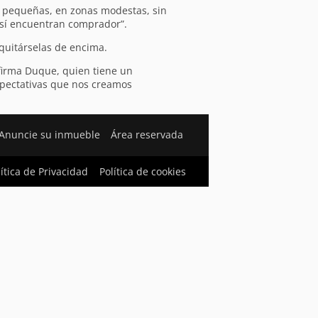
, pequeñas, en zonas modestas, sin
así encuentran comprador”.
 quitárselas de encima.
firma Duque, quien tiene un
expectativas que nos creamos
Anuncie su inmueble
Área reservada
lítica de Privacidad
Política de cookies