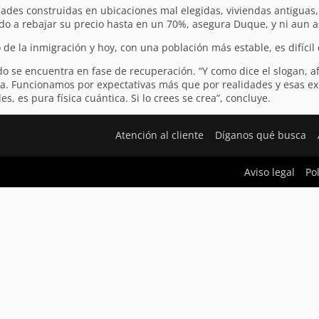
dades construidas en ubicaciones mal elegidas, viviendas antiguas
ado a rebajar su precio hasta en un 70%, asegura Duque, y ni aun 
e la inmigración y hoy, con una población más estable, es difícil
se encuentra en fase de recuperación. “Y como dice el slogan, a
echa. Funcionamos por expectativas más que por realidades y esas 
 es pura física cuántica. Si lo crees se crea”, concluye.
Atención al cliente
Díganos qué busca
Aviso legal
Po