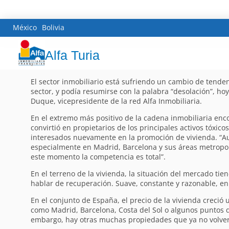
México
Bolivia
Alfa Turia
El sector inmobiliario está sufriendo un cambio de tende
sector, y podía resumirse con la palabra “desolación”, ho
Duque, vicepresidente de la red Alfa Inmobiliaria.
En el extremo más positivo de la cadena inmobiliaria encon
convirtió en propietarios de los principales activos tóxic
interesados nuevamente en la promoción de vivienda. “Aun 
especialmente en Madrid, Barcelona y sus áreas metropoli
este momento la competencia es total”.
En el terreno de la vivienda, la situación del mercado tie
hablar de recuperación. Suave, constante y razonable, en
En el conjunto de España, el precio de la vivienda creció 
como Madrid, Barcelona, Costa del Sol o algunos puntos d
embargo, hay otras muchas propiedades que ya no volver