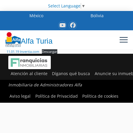
Select Language
▼
México
Bolivia
Alfa Turia
11.01.19 Invertia.com
Descargar
Atención al cliente
Díganos qué busca
Anuncie su inmueb
Inmobiliaria de Administradores Alfa
Aviso legal
Política de Privacidad
Política de cookies